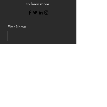
to learn more.
First Name
Last Name
Email
Message