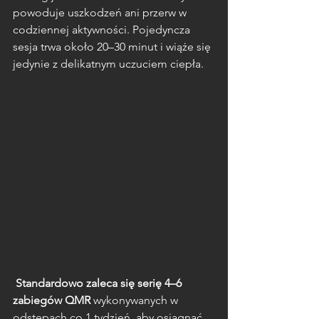
powoduje uszkodzeń ani przerw w 
codziennej aktywności. Pojedyncza 
sesja trwa około 20–30 minut i wiąże się 
jedynie z delikatnym uczuciem ciepła.
 Standardowo zaleca się serię 4–6 
zabiegów QMR
 wykonywanych w 
odstępach co 1 tydzień, aby osiągnąć 