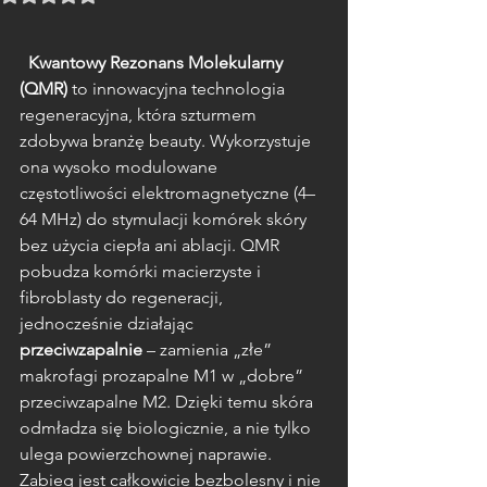
  Kwantowy Rezonans Molekularny 
(QMR)
 to innowacyjna technologia 
regeneracyjna, która szturmem 
zdobywa branżę beauty. Wykorzystuje 
ona wysoko modulowane 
częstotliwości elektromagnetyczne (4–
64 MHz) do stymulacji komórek skóry 
bez użycia ciepła ani ablacji. QMR 
pobudza komórki macierzyste i 
fibroblasty do regeneracji, 
jednocześnie działając 
przeciwzapalnie
 – zamienia „złe” 
makrofagi prozapalne M1 w „dobre” 
przeciwzapalne M2. Dzięki temu skóra 
odmładza się biologicznie, a nie tylko 
ulega powierzchownej naprawie. 
Zabieg jest całkowicie bezbolesny i nie 