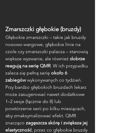
Zmarszczki głębokie (bruzdy)
Głębokie zmarszczki – takie jak bruzdy 
nosowo-wargowe, głębokie linie na 
czole czy zmarszczki palacza – stanowią 
większe wyzwanie, ale również 
dobrze 
reagują na serię QMR
. W ich przypadku 
zaleca się pełną serię 
około 6 
zabiegów
 wykonywanych co tydzień. 
Przy bardzo głębokich bruzdach lekarz 
może zasugerować nawet dodatkowe 
1–2 sesje (łącznie do 8) lub 
powtórzenie serii po kilku miesiącach, 
aby zmaksymalizować efekt. QMR 
znacząco 
zagęszcza skórę i zwiększa jej 
elastyczność
, przez co głębokie bruzdy 