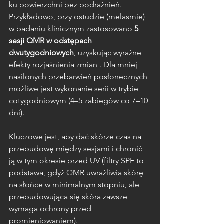
ku powierzchni bez podrażnień. 
Przykładowo, przy ostudzie (melasmie) 
w badaniu klinicznym zastosowano 
5 
sesji QMR w odstępach 
dwutygodniowych
, uzyskując wyraźne 
efekty rozjaśnienia zmian . Dla mniej 
nasilonych przebarwień posłonecznych 
możliwe jest wykonanie serii w trybie 
cotygodniowym (4–5 zabiegów co 7–10 
dni). 
Kluczowe jest, aby dać skórze czas na 
przebudowę między sesjami i chronić 
ją w tym okresie przed UV (filtry SPF to 
podstawa, gdyż QMR uwrażliwia skórę 
na słońce w minimalnym stopniu, ale 
przebudowująca się skóra zawsze 
wymaga ochrony przed 
promieniowaniem).