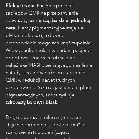
Efekty terapii:
 Pacjenci po serii 
zabiegów QMR na przebarwienia 
zauważają 
jaśniejszą, bardziej jednolitą 
cerę
. Plamy pigmentacyjne stają się 
płytsze i bledsze, a drobne 
przebarwienia mogą zaniknąć zupełnie. 
W przypadku melasmy badani pacjenci 
odnotowali znaczące obniżenie 
wskaźnika MASI oceniającego nasilenie 
ostudy – co potwierdza skuteczność 
QMR w redukcji nawet trudnych 
przebarwień . Poza rozjaśnieniem plam 
pigmentacyjnych, skóra zyskuje 
zdrowszy koloryt i blask
. 
Dzięki poprawie mikrokrążenia cera 
staje się promienna, „dotleniona”, a 
szary, ziemisty odcień (często 