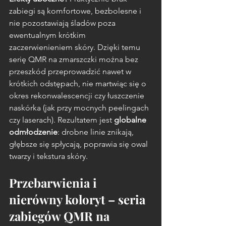
zabiegi są komfortowe, bezbolesne i 
nie pozostawiają śladów poza 
ewentualnym krótkim 
zaczerwienieniem skóry. Dzięki temu 
serię QMR na zmarszczki można bez 
przeszkód przeprowadzić nawet w 
krótkich odstępach, nie martwiąc się o 
okres rekonwalescencji czy łuszczenie 
naskórka (jak przy mocnych peelingach 
czy laserach). Rezultatem jest 
globalne 
odmłodzenie
: drobne linie znikają, 
głębsze się spłycają, poprawia się owal 
twarzy i tekstura skóry.
Przebarwienia i 
nierówny koloryt – seria 
zabiegów QMR na 