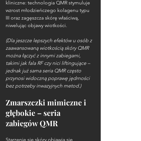
kliniczne: technologia QMR stymuluje 
wzrost młodzieńczego kolagenu typu 
III oraz zagęszcza skórę właściwą, 
niwelując objawy wiotkości.
(Dla jeszcze lepszych efektów u osób z 
zaawansowaną wiotkością skóry QMR 
można łączyć z innymi zabiegami, 
takimi jak fala RF czy nici liftingujące – 
jednak już sama seria QMR często 
przynosi widoczną poprawę jędrności 
bez potrzeby inwazyjnych metod.)
Zmarszczki mimiczne i 
głębokie – seria 
zabiegów QMR
Starzenie się skóry objawia się 