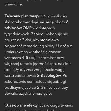
uniesione.
Zalecany plan terapii:
 Przy wiotkości 
skóry rekomenduje się serię około 
6 
zabiegów QMR
 w odstępach 
tygodniowych. Zabiegi wykonuje się 
np. raz na 7 dni, aby stopniowo 
pobudzać remodeling skóry. U osób z 
umiarkowaną wiotkością czasem 
wystarcza 
4–5 sesji
, natomiast przy 
większej utracie jędrności (np. na ciele 
po ciąży czy znacznej utracie wagi) 
warto zaplanować 
6–8 zabiegów
. Po 
zakończeniu serii zaleca się zabiegi 
podtrzymujące co 2–3 miesiące, aby 
utrwalić uzyskane napięcie.
Oczekiwane efekty:
 Już w ciągu trwania 