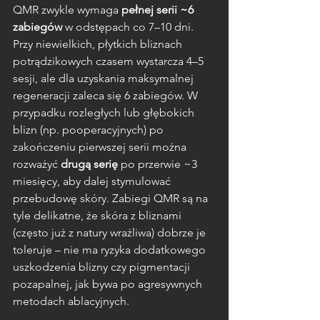
QMR zwykle wymaga 
pełnej serii ~6 
zabiegów
 w odstępach co 7–10 dni. 
Przy niewielkich, płytkich bliznach 
potrądzikowych czasem wystarcza 4–5 
sesji, ale dla uzyskania maksymalnej 
regeneracji zaleca się 6 zabiegów. W 
przypadku rozległych lub głębokich 
blizn (np. pooperacyjnych) po 
zakończeniu pierwszej serii można 
rozważyć 
drugą serię
 po przerwie ~3 
miesięcy, aby dalej stymulować 
przebudowę skóry. Zabiegi QMR są na 
tyle delikatne, że skóra z bliznami 
(często już z natury wrażliwa) dobrze je 
toleruje – nie ma ryzyka dodatkowego 
uszkodzenia blizny czy pigmentacji 
pozapalnej, jak bywa po agresywnych 
metodach ablacyjnych.