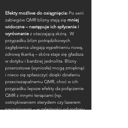
Efekty możliwe do osiągnięcia:
 Po serii 
zabiegów QMR blizny stają się 
mniej 
widoczne – następuje ich spłycenie i 
wyrównanie
 z otaczającą skórą . W 
przypadku blizn potrądzikowych 
zagłębienia ulegają wypełnieniu nową, 
zdrową tkanką – skóra staje się gładsza 
w dotyku i bardziej jednolita. Blizny 
przerostowe (wyniosłe) mogą zmięknąć 
i nieco się spłaszczyć dzięki działaniu 
przeciwzapalnemu QMR, choć w ich 
przypadku lepsze efekty da połączenie 
QMR z innymi terapiami (np. 
ostrzykiwaniem sterydem czy laserem 
naczyniowym – w zależności od rodzaju 
blizny). Niemniej każda blizna 
potraktowana serią QMR 
zyskuje na 