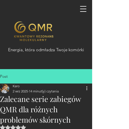
Energia, która odmładza Twoje komórki
Post
Karo
2 wrz 2025
14 minut(y) czytania
Zalecane serie zabiegów
QMR dla różnych
problemów skórnych
Oceniono na NaN z 5 gwiazdek.