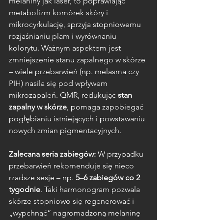
melaniny jak laser, to poprawiając 
metabolizm komórek skóry i 
mikrocyrkulację, sprzyja stopniowemu 
rozjaśnianiu plam i wyrównaniu 
kolorytu. Ważnym aspektem jest 
zmniejszenie stanu zapalnego w skórze 
– wiele przebarwień (np. melasma czy 
PIH) nasila się pod wpływem 
mikrozapaleń. QMR, redukując 
stan 
zapalny w skórze
, pomaga zapobiegać 
pogłębianiu istniejących i powstawaniu 
nowych zmian pigmentacyjnych.
Zalecana seria zabiegów:
 W przypadku 
przebarwień rekomenduje się nieco 
rzadsze sesje – np. 
5–6 zabiegów co 2 
tygodnie
. Taki harmonogram pozwala 
skórze stopniowo się regenerować i 
„wypchnąć” nagromadzoną melaninę 