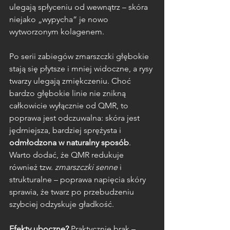
ulegają spłyceniu od wewnątrz – skóra 
niejako „wypycha” je nowo 
wytworzonym kolagenem. 
Po serii zabiegów zmarszczki głębokie 
stają się płytsze i mniej widoczne, a rysy 
twarzy ulegają zmiękczeniu. Choć 
bardzo głębokie linie nie znikną 
całkowicie wyłącznie od QMR, to 
poprawa jest odczuwalna: skóra jest 
jędrniejsza, bardziej sprężysta i 
odmłodzona w naturalny sposób
. 
Warto dodać, że QMR redukuje 
również tzw. 
zmarszczki senne
 i 
strukturalne – poprawa napięcia skóry 
sprawia, że twarz po przebudzeniu 
szybciej odzyskuje gładkość.
Efekty uboczne?
 Praktycznie brak – 