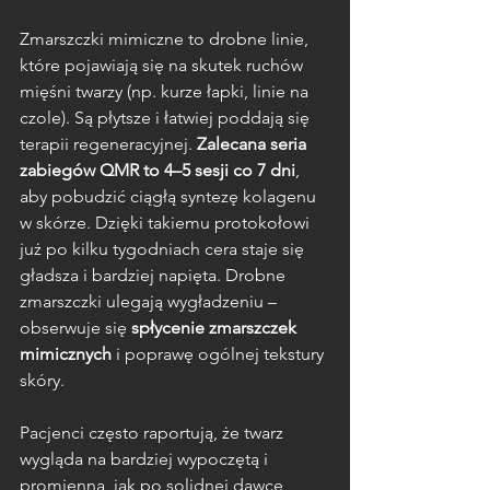
Zmarszczki mimiczne to drobne linie, 
które pojawiają się na skutek ruchów 
mięśni twarzy (np. kurze łapki, linie na 
czole). Są płytsze i łatwiej poddają się 
terapii regeneracyjnej. 
Zalecana seria 
zabiegów QMR to 4–5 sesji co 7 dni
, 
aby pobudzić ciągłą syntezę kolagenu 
w skórze. Dzięki takiemu protokołowi 
już po kilku tygodniach cera staje się 
gładsza i bardziej napięta. Drobne 
zmarszczki ulegają wygładzeniu – 
obserwuje się 
spłycenie zmarszczek 
mimicznych
 i poprawę ogólnej tekstury 
skóry. 
Pacjenci często raportują, że twarz 
wygląda na bardziej wypoczętą i 
promienną, jak po solidnej dawce 