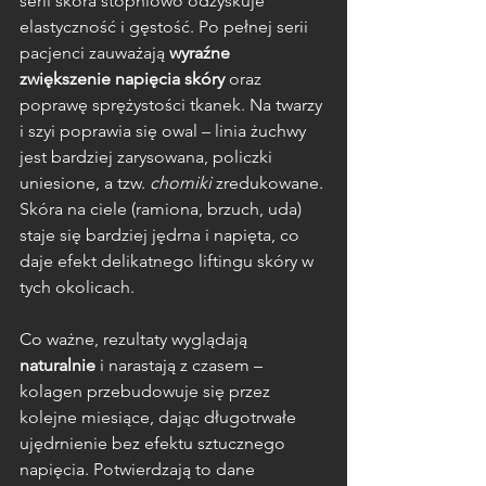
serii skóra stopniowo odzyskuje 
elastyczność i gęstość. Po pełnej serii 
pacjenci zauważają 
wyraźne 
zwiększenie napięcia skóry
 oraz 
poprawę sprężystości tkanek. Na twarzy 
i szyi poprawia się owal – linia żuchwy 
jest bardziej zarysowana, policzki 
uniesione, a tzw. 
chomiki
 zredukowane. 
Skóra na ciele (ramiona, brzuch, uda) 
staje się bardziej jędrna i napięta, co 
daje efekt delikatnego liftingu skóry w 
tych okolicach. 
Co ważne, rezultaty wyglądają 
naturalnie
 i narastają z czasem – 
kolagen przebudowuje się przez 
kolejne miesiące, dając długotrwałe 
ujędrnienie bez efektu sztucznego 
napięcia. Potwierdzają to dane 