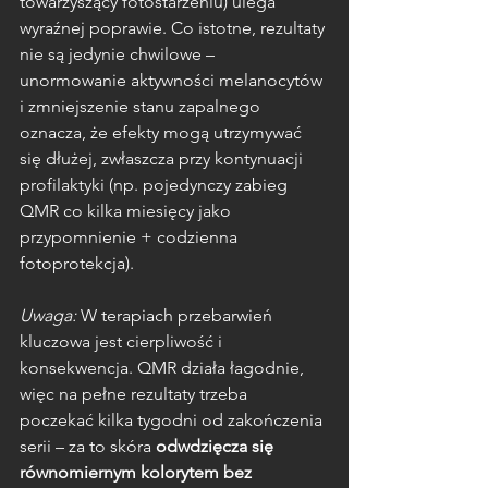
towarzyszący fotostarzeniu) ulega 
wyraźnej poprawie. Co istotne, rezultaty 
nie są jedynie chwilowe – 
unormowanie aktywności melanocytów 
i zmniejszenie stanu zapalnego 
oznacza, że efekty mogą utrzymywać 
się dłużej, zwłaszcza przy kontynuacji 
profilaktyki (np. pojedynczy zabieg 
QMR co kilka miesięcy jako 
przypomnienie + codzienna 
fotoprotekcja).
Uwaga:
 W terapiach przebarwień 
kluczowa jest cierpliwość i 
konsekwencja. QMR działa łagodnie, 
więc na pełne rezultaty trzeba 
poczekać kilka tygodni od zakończenia 
serii – za to skóra 
odwdzięcza się 
równomiernym kolorytem bez 