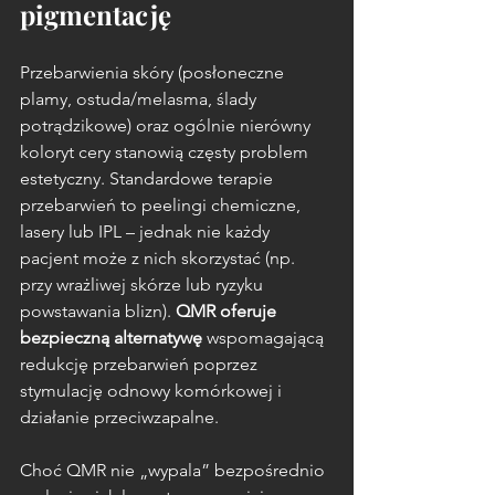
pigmentację
Przebarwienia skóry (posłoneczne 
plamy, ostuda/melasma, ślady 
potrądzikowe) oraz ogólnie nierówny 
koloryt cery stanowią częsty problem 
estetyczny. Standardowe terapie 
przebarwień to peelingi chemiczne, 
lasery lub IPL – jednak nie każdy 
pacjent może z nich skorzystać (np. 
przy wrażliwej skórze lub ryzyku 
powstawania blizn). 
QMR oferuje 
bezpieczną alternatywę
 wspomagającą 
redukcję przebarwień poprzez 
stymulację odnowy komórkowej i 
działanie przeciwzapalne.  
Choć QMR nie „wypala” bezpośrednio 