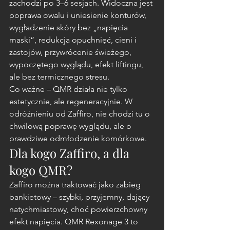
zachodzi po 3–6 sesjach. Widoczna jest 
poprawa owalu i uniesienie konturów, 
wygładzenie skóry bez „napięcia 
maski”, redukcja opuchnięć, cieni i 
zastojów, przywrócenie świeżego, 
wypoczętego wyglądu, efekt liftingu, 
ale bez termicznego stresu.
Co ważne – QMR działa nie tylko 
estetycznie, ale regeneracyjnie. W 
odróżnieniu od Zaffiro, nie chodzi tu o 
chwilową poprawę wyglądu, ale o 
prawdziwe odmłodzenie komórkowe.
Dla kogo Zaffiro, a dla 
kogo QMR?
Zaffiro można traktować jako zabieg 
bankietowy – szybki, przyjemny, dający 
natychmiastowy, choć powierzchowny 
efekt napięcia. QMR Rexonage 3 to 