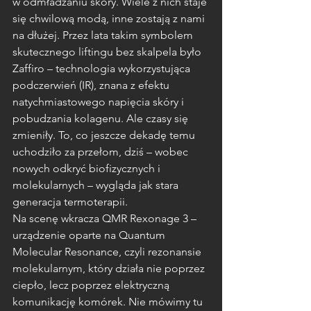
w odmładzaniu skóry. Wiele z nich staje 
się chwilową modą, inne zostają z nami 
na dłużej. Przez lata takim symbolem 
skutecznego liftingu bez skalpela było 
Zaffiro – technologia wykorzystująca 
podczerwień (IR), znana z efektu 
natychmiastowego napięcia skóry i 
pobudzania kolagenu. Ale czasy się 
zmieniły. To, co jeszcze dekadę temu 
uchodziło za przełom, dziś – wobec 
nowych odkryć biofizycznych i 
molekularnych – wygląda jak stara 
generacja termoterapii.
Na scenę wkracza QMR Rexonage 3 – 
urządzenie oparte na Quantum 
Molecular Resonance, czyli rezonansie 
molekularnym, który działa nie poprzez 
ciepło, lecz poprzez elektryczną 
komunikację komórek. Nie mówimy tu 