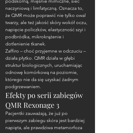
podskórną, mięśnie mimiczne, sieć 
naczyniową i limfatyczną. Oznacza to, 
że QMR może poprawić nie tylko owal 
twarzy, ale też jakość skóry wokół oczu, 
napięcie policzków, elastyczność szyi i 
podbródka, mikrokrążenie i 
dotlenienie tkanek.
Zaffiro – choć przyjemne w odczuciu – 
działa płytko. QMR działa w głębi 
struktur biologicznych, uruchamiając 
odnowę komórkową na poziomie, 
którego nie da się uzyskać żadnym 
podgrzewaniem.
Efekty po serii zabiegów 
QMR Rexonage 3
Pacjentki zauważają, że już po 
pierwszym zabiegu skóra jest bardziej 
napięta, ale prawdziwa metamorfoza 