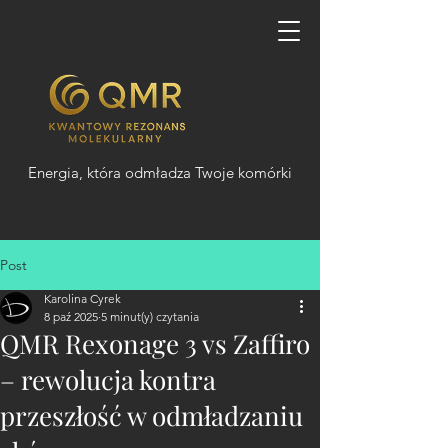
Energia, która odmładza Twoje komórki
Post
Karolina Cyrek
8 paź 2025
5 minut(y) czytania
QMR Rexonage 3 vs Zaffiro
– rewolucja kontra
przeszłość w odmładzaniu