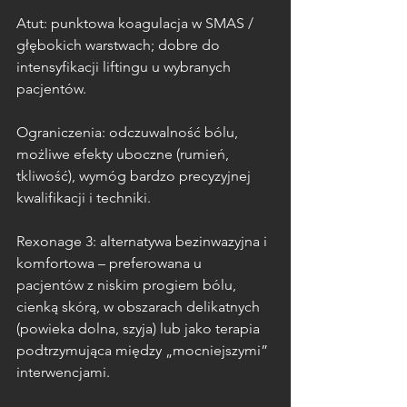
Atut: punktowa koagulacja w SMAS / 
głębokich warstwach; dobre do 
intensyfikacji liftingu u wybranych 
pacjentów.
Ograniczenia: odczuwalność bólu, 
możliwe efekty uboczne (rumień, 
tkliwość), wymóg bardzo precyzyjnej 
kwalifikacji i techniki.
Rexonage 3: alternatywa bezinwazyjna i 
komfortowa – preferowana u 
pacjentów z niskim progiem bólu, 
cienką skórą, w obszarach delikatnych 
(powieka dolna, szyja) lub jako terapia 
podtrzymująca między „mocniejszymi” 
interwencjami.