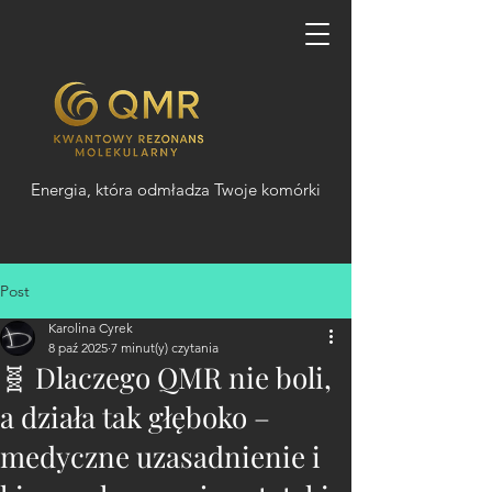
Energia, która odmładza Twoje komórki
Post
Karolina Cyrek
8 paź 2025
7 minut(y) czytania
🧬 Dlaczego QMR nie boli,
a działa tak głęboko –
medyczne uzasadnienie i