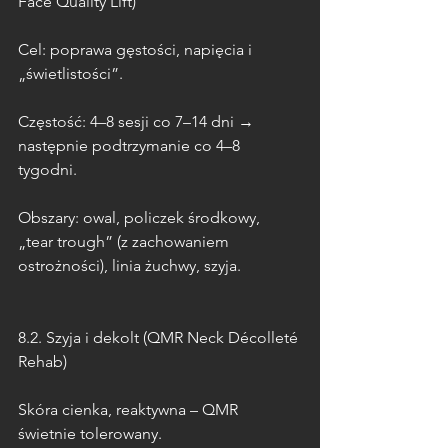
Face Quality Lift)
Cel: poprawa gęstości, napięcia i 
„świetlistości”.
Częstość: 4–8 sesji co 7–14 dni → 
następnie podtrzymanie co 4–8 
tygodni.
Obszary: owal, policzek środkowy, 
„tear trough” (z zachowaniem 
ostrożności), linia żuchwy, szyja.
8.2. Szyja i dekolt (QMR Neck Décolleté 
Rehab)
Skóra cienka, reaktywna – QMR 
świetnie tolerowany.