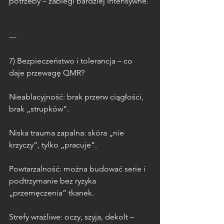
potrzeby – zabiegi bardziej intensywne.
---
7) Bezpieczeństwo i tolerancja – co 
daje przewagę QMR?
Nieablacyjność: brak przerw ciągłości, 
brak „strupków”.
Niska trauma zapalna: skóra „nie 
krzyczy”, tylko „pracuje”.
Powtarzalność: można budować serie i 
podtrzymanie bez ryzyka 
„przemęczenia” tkanek.
Strefy wrażliwe: oczy, szyja, dekolt – 