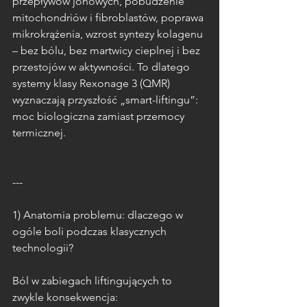
przepływów jonowych, pobudzenie 
mitochondriów i fibroblastów, poprawa 
mikrokrążenia, wzrost syntezy kolagenu 
– bez bólu, bez martwicy cieplnej i bez 
przestojów w aktywności. To dlatego 
systemy klasy Rexonage 3 (QMR) 
wyznaczają przyszłość „smart-liftingu”: 
moc biologiczna zamiast przemocy 
termicznej.
---
1) Anatomia problemu: dlaczego w 
ogóle boli podczas klasycznych 
technologii?
Ból w zabiegach liftingujących to 
zwykle konsekwencja: