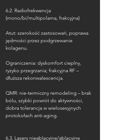
6.2. Radiofrekwencja 
(mono/bi/multipolarna, frakcyjna)
Atut: szerokość zastosowań, poprawa 
jędrności przez podgrzewanie 
kolagenu.
Ograniczenia: dyskomfort cieplny, 
ryzyko przegrzania; frakcyjna RF – 
dłuższa rekonwalescencja.
QMR: nie-termiczny remodeling – brak 
bólu, szybki powrót do aktywności, 
dobra tolerancja w wielosesyjnych 
protokołach anti-aging.
6.3. Lasery nieablacyjne/ablacyjne