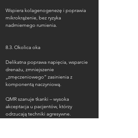
Wspiera kolagenogenezę i poprawia 
mikrokrążenie, bez ryzyka 
nadmiernego rumienia.
8.3. Okolica oka
Delikatna poprawa napięcia, wsparcie 
drenażu, zmniejszenie 
„zmęczeniowego” zasinienia z 
komponentą naczyniową.
QMR szanuje tkanki – wysoka 
akceptacja u pacjentów, którzy 
odrzucają techniki agresywne.
8.4. Ciało (po redukcji masy ciała, po 