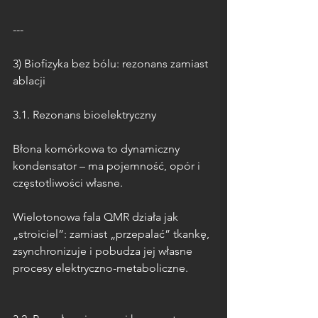
---
3) Biofizyka bez bólu: rezonans zamiast 
ablacji
3.1. Rezonans bioelektryczny
Błona komórkowa to dynamiczny 
kondensator – ma pojemność, opór i 
częstotliwości własne.
Wielotonowa fala QMR działa jak 
„stroiciel”: zamiast „przepalać” tkankę, 
zsynchronizuje i pobudza jej własne 
procesy elektryczno-metaboliczne.