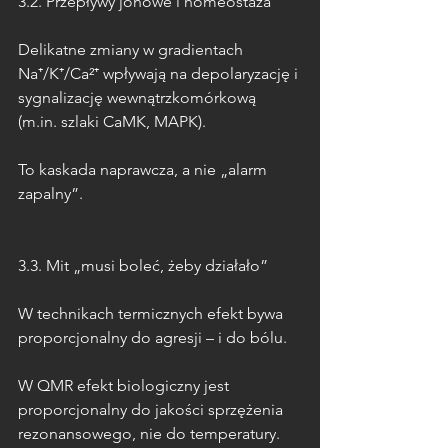
3.2. Przepływy jonowe i homeostaza
Delikatne zmiany w gradientach 
Na⁺/K⁺/Ca²⁺ wpływają na depolaryzację i 
sygnalizację wewnątrzkomórkową 
(m.in. szlaki CaMK, MAPK).
To kaskada naprawcza, a nie „alarm 
zapalny”.
3.3. Mit „musi boleć, żeby działało”
W technikach termicznych efekt bywa 
proporcjonalny do agresji – i do bólu.
W QMR efekt biologiczny jest 
proporcjonalny do jakości sprzężenia 
rezonansowego, nie do temperatury.