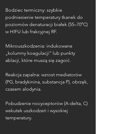
Bodziec termiczny: szybkie 
podniesienie temperatury tkanek do 
poziomów denaturacji białek (55–70°C) 
w HIFU lub frakcyjnej RF.
Mikrouszkodzenia: indukowane 
„kolumny koagulacji” lub punkty 
ablacji, które muszą się zagoić.
Reakcja zapalna: wzrost mediatorów 
(PG, bradykinina, substancja P), obrzęk, 
czasem alodynia.
Pobudzenie nocyceptorów (A-delta, C) 
wskutek uszkodzeń i wysokiej 
temperatury.