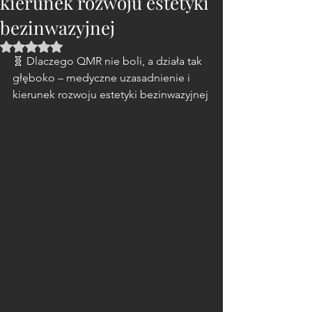
kierunek rozwoju estetyki
bezinwazyjnej
Oceniono na NaN z 5 gwiazdek.
🧬 Dlaczego QMR nie boli, a działa tak 
głęboko – medyczne uzasadnienie i 
kierunek rozwoju estetyki bezinwazyjnej