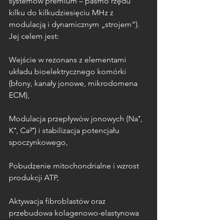
systemów premium – pasmo rzędu 
kilku do kilkudziesięciu MHz z 
modulacją i dynamicznym „strojem”). 
Jej celem jest:
Wejście w rezonans z elementami 
układu bioelektrycznego komórki 
(błony, kanały jonowe, mikrodomena 
ECM),
Modulacja przepływów jonowych (Na⁺, 
K⁺, Ca²⁺) i stabilizacja potencjału 
spoczynkowego,
Pobudzenie mitochondrialne i wzrost 
produkcji ATP,
Aktywacja fibroblastów oraz 
przebudowa kolagenowo-elastynowa 