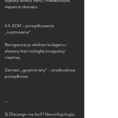
szybszy dowóz tlenu i metabolitów, 
wsparcie drenażu.
4.4. ECM – porządkowanie 
„rusztowania”
Reorganizacja włókien kolagenu i 
elastyny bez rozległej koagulacji 
cieplnej.
Zamiast „gojenia rany” – przebudowa 
porządkowa.
---
5) Dlaczego nie boli? Neurofizjologia 